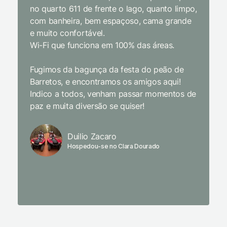
no quarto 611 de frente o lago, quanto limpo,
todas a
com banheira, bem espaçoso, cama grande
inclusiv
e muito confortável.
Wi-Fi que funciona em 100% das áreas.
Limpeza
passari
Fugimos da bagunça da festa do peão de
enquant
Barretos, e encontramos os amigos aqui!
naturez
Indico a todos, venham passar momentos de
academi
paz e muita diversão se quiser!
delicio
primeir
fechado
Duilio Zacaro
se pude
Hospedou-se no Clara Dourado