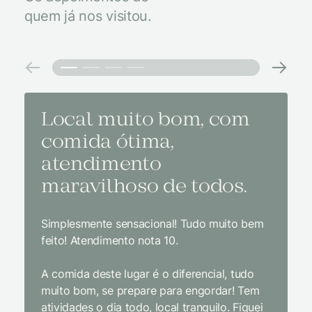
quem já nos visitou.
Local muito bom, com
Melh
comida ótima,
à na
atendimento
conf
maravilhoso de todos.
imp
Simplesmente sensacional! Tudo muito bem
Sem dúv
feito! Atendimento nota 10.
interior
gosto, 
A comida deste lugar é o diferencial, tudo
delicios
muito bom, se prepare para engordar! Tem
Equipe 
atividades o dia todo, local tranquilo. Fiquei
cordial.