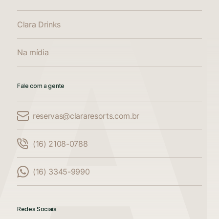
Clara Drinks
Na mídia
Fale com a gente
reservas@clararesorts.com.br
Comparar Acomodações
(16) 2108-0788
Compare até 3 acomodações
(16) 3345-9990
Adicione mais uma acomodação para
comparar
Redes Sociais