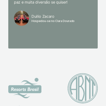
paz e muita diversão se quiser!
delicio
primeir
fechado
Duilio Zacaro
se pude
Hospedou-se no Clara Dourado