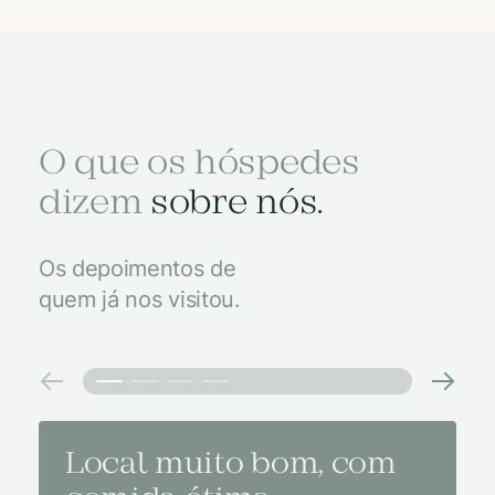
O que os hóspedes
dizem
sobre nós.
Os depoimentos de
quem já nos visitou.
Local muito bom, com
Melh