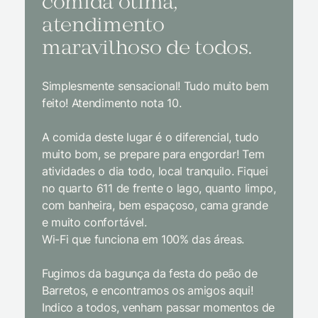
comida ótima,
à na
atendimento
conf
maravilhoso de todos.
imp
Simplesmente sensacional! Tudo muito bem
Sem dúv
feito! Atendimento nota 10.
interior
gosto, 
A comida deste lugar é o diferencial, tudo
delicios
muito bom, se prepare para engordar! Tem
Equipe 
atividades o dia todo, local tranquilo. Fiquei
cordial.
no quarto 611 de frente o lago, quanto limpo,
todas a
com banheira, bem espaçoso, cama grande
inclusiv
e muito confortável.
Wi-Fi que funciona em 100% das áreas.
Limpeza
passari
Fugimos da bagunça da festa do peão de
enquant
Barretos, e encontramos os amigos aqui!
naturez
Indico a todos, venham passar momentos de
academi