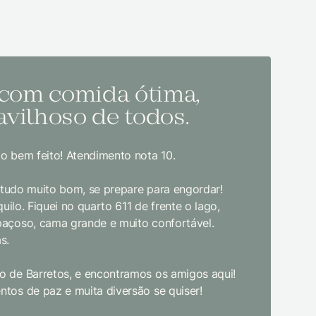
 com comida ótima,
Melh
vilhoso de todos.
todo
o bem feito! Atendimento nota 10.
Sem dúvida
bom gosto
, tudo muito bom, se prepare para engordar!
jantar. E
uilo. Fiquei no quarto 611 de frente o lago,
crianças d
paçoso, cama grande e muito confortável.
s.
Limpeza e
enquanto 
 de Barretos, e encontramos os amigos aqui!
academia 
tos de paz e muita diversão se quiser!
primeira 
pudesse! 