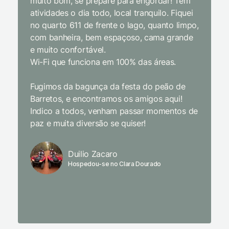
muito bom, se prepare para engordar! Tem
Equipe 
atividades o dia todo, local tranquilo. Fiquei
cordial.
no quarto 611 de frente o lago, quanto limpo,
todas a
com banheira, bem espaçoso, cama grande
inclusiv
e muito confortável.
Wi-Fi que funciona em 100% das áreas.
Limpeza
passari
Fugimos da bagunça da festa do peão de
enquant
Barretos, e encontramos os amigos aqui!
naturez
Indico a todos, venham passar momentos de
academi
paz e muita diversão se quiser!
delicio
primeir
fechado
Duilio Zacaro
se pude
Hospedou-se no Clara Dourado