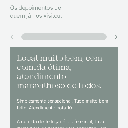
Os depoimentos de
quem já nos visitou.
Local muito bom, com
Melh
comida ótima,
à na
atendimento
conf
maravilhoso de todos.
imp
Simplesmente sensacional! Tudo muito bem
Sem dúv
feito! Atendimento nota 10.
interior
gosto, 
A comida deste lugar é o diferencial, tudo
delicios