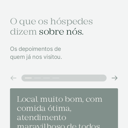
O que os hóspedes
dizem
sobre nós.
Os depoimentos de
quem já nos visitou.
Local muito bom, com
Melh
comida ótima,
à na
atendimento
conf
maravilhoso de todos.
imp