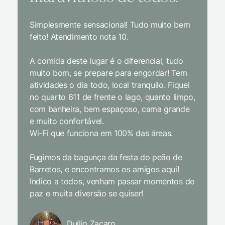
Simplesmente sensacional! Tudo muito bem
Sem dúv
feito! Atendimento nota 10.
interior
gosto, 
A comida deste lugar é o diferencial, tudo
delicios
muito bom, se prepare para engordar! Tem
Equipe 
atividades o dia todo, local tranquilo. Fiquei
cordial.
no quarto 611 de frente o lago, quanto limpo,
todas a
com banheira, bem espaçoso, cama grande
inclusiv
e muito confortável.
Wi-Fi que funciona em 100% das áreas.
Limpeza
passari
Fugimos da bagunça da festa do peão de
enquant
Barretos, e encontramos os amigos aqui!
naturez
Indico a todos, venham passar momentos de
academi
paz e muita diversão se quiser!
delicio
primeir
fechado
Duilio Zacaro