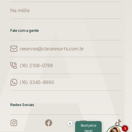
Na mídia
Fale com a gente
reservas@clararesorts.com.br
Comparar Acomodações
(16) 2108-0788
Compare até 3 acomodações
(16) 3345-9990
Adicione mais uma acomodação para
comparar
Redes Sociais
Adicione mais uma acomodação para
comparar
×
Best price
1
here!