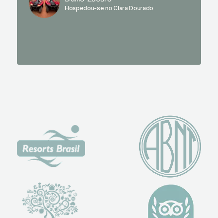
se pude
Hospedou-se no Clara Dourado