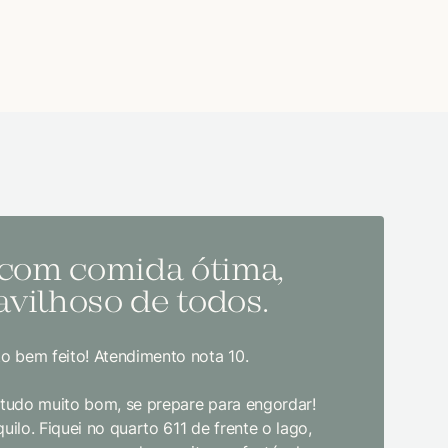
 com comida ótima,
Melh
vilhoso de todos.
todo
o bem feito! Atendimento nota 10.
Sem dúvida
bom gosto
, tudo muito bom, se prepare para engordar!
jantar. E
uilo. Fiquei no quarto 611 de frente o lago,
crianças d