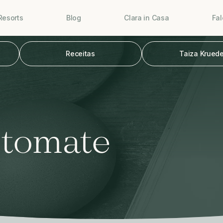
Resorts
Blog
Clara in Casa
Fa
Receitas
Taiza Kruede
 tomate