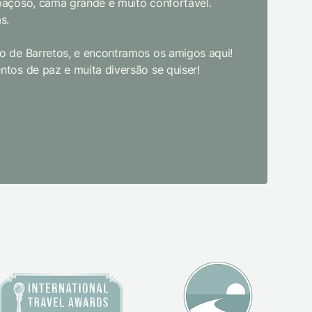
paçoso, cama grande e muito confortável.
s.
Limpeza e
enquanto 
 de Barretos, e encontramos os amigos aqui!
academia 
tos de paz e muita diversão se quiser!
primeira 
pudesse! 