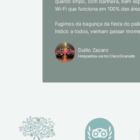
quanto limpo, com banheira, bem es
Wi-Fi que funciona em 100% das área
Fugimos da bagunça da festa do peão
Indico a todos, venham passar momen
Duilio Zacaro
Hospedou-se no Clara Dourado