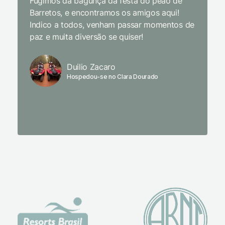
Fugimos da bagunça da festa do peão de
enquant
Barretos, e encontramos os amigos aqui!
naturez
Indico a todos, venham passar momentos de
academi
paz e muita diversão se quiser!
delicio
primeir
fechado
Duilio Zacaro
se pude
Hospedou-se no Clara Dourado