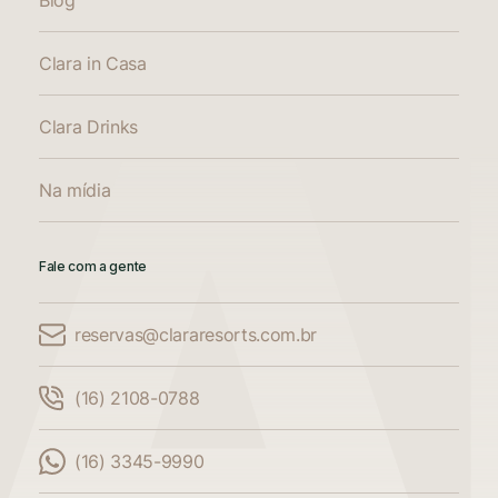
Clara in Casa
Clara Drinks
Na mídia
Fale com a gente
reservas@clararesorts.com.br
Comparar Acomodações
(16) 2108-0788
Compare até 3 acomodações
(16) 3345-9990
Adicione mais uma acomodação para
comparar