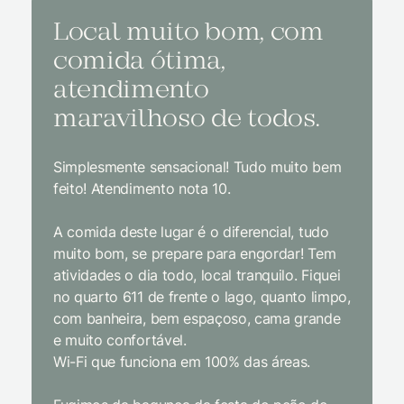
Local muito bom, com
Melh
comida ótima,
à na
atendimento
conf
maravilhoso de todos.
imp
Simplesmente sensacional! Tudo muito bem
Sem dúv
feito! Atendimento nota 10.
interior
gosto, 
A comida deste lugar é o diferencial, tudo
delicios
muito bom, se prepare para engordar! Tem
Equipe 
atividades o dia todo, local tranquilo. Fiquei
cordial.
no quarto 611 de frente o lago, quanto limpo,
todas a
com banheira, bem espaçoso, cama grande
inclusiv
e muito confortável.
Wi-Fi que funciona em 100% das áreas.
Limpeza
passari