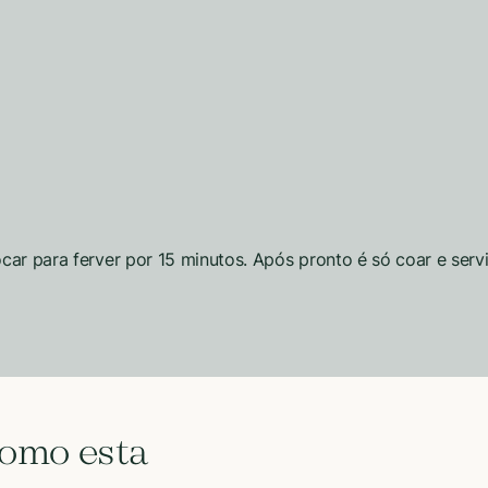
ar para ferver por 15 minutos. Após pronto é só coar e servir
como esta