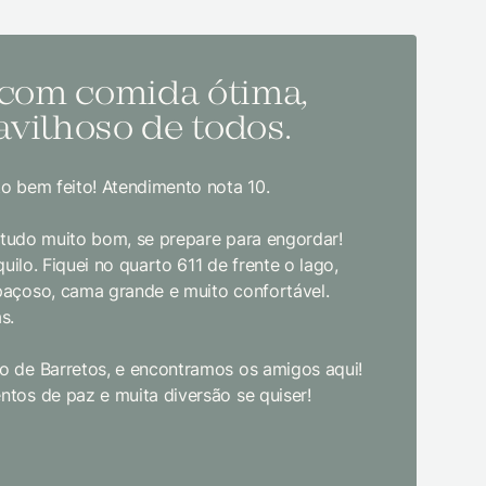
 com comida ótima,
Melh
vilhoso de todos.
todo
o bem feito! Atendimento nota 10.
Sem dúvida
bom gosto
, tudo muito bom, se prepare para engordar!
jantar. E
uilo. Fiquei no quarto 611 de frente o lago,
crianças d
paçoso, cama grande e muito confortável.
s.
Limpeza e
enquanto 
 de Barretos, e encontramos os amigos aqui!
academia 
tos de paz e muita diversão se quiser!
primeira 
pudesse! 