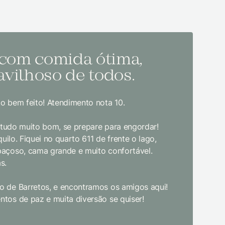
 com comida ótima,
Melh
vilhoso de todos.
todo
o bem feito! Atendimento nota 10.
Sem dúvida
bom gosto
, tudo muito bom, se prepare para engordar!
jantar. E
uilo. Fiquei no quarto 611 de frente o lago,
crianças d
paçoso, cama grande e muito confortável.
s.
Limpeza e
enquanto 
 de Barretos, e encontramos os amigos aqui!
academia 
tos de paz e muita diversão se quiser!
primeira 
pudesse! 