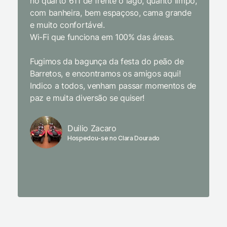
no quarto 611 de frente o lago, quanto limpo,
todas a
com banheira, bem espaçoso, cama grande
inclusiv
e muito confortável.
Wi-Fi que funciona em 100% das áreas.
Limpeza
passari
Fugimos da bagunça da festa do peão de
enquant
Barretos, e encontramos os amigos aqui!
naturez
Indico a todos, venham passar momentos de
academi
paz e muita diversão se quiser!
delicio
primeir
fechado
Duilio Zacaro
se pude
Hospedou-se no Clara Dourado