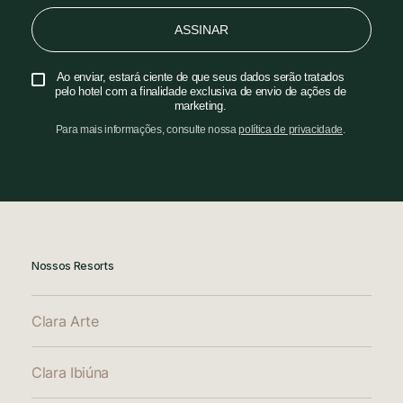
ASSINAR
Ao enviar, estará ciente de que seus dados serão tratados
pelo hotel com a finalidade exclusiva de envio de ações de
marketing.
Para mais informações, consulte nossa
política de privacidade
.
Nossos Resorts
Clara Arte
Clara Ibiúna