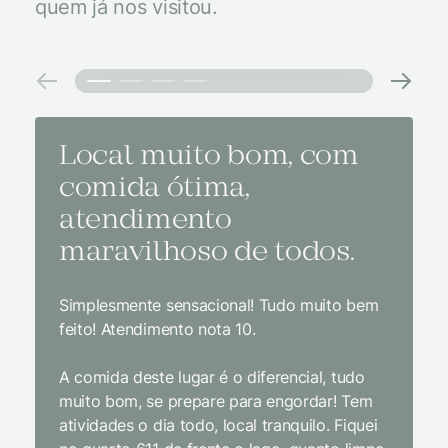
quem já nos visitou.
Local muito bom, com
Melh
comida ótima,
à na
atendimento
conf
maravilhoso de todos.
imp
Simplesmente sensacional! Tudo muito bem
Sem dúv
feito! Atendimento nota 10.
interior
gosto, 
A comida deste lugar é o diferencial, tudo
delicios
muito bom, se prepare para engordar! Tem
Equipe 
atividades o dia todo, local tranquilo. Fiquei
cordial.