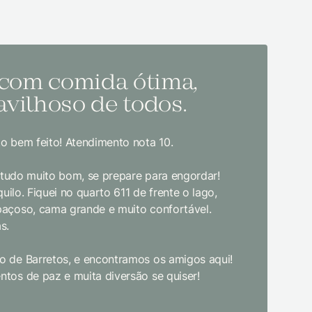
 com comida ótima,
Melh
vilhoso de todos.
todo
o bem feito! Atendimento nota 10.
Sem dúvida
bom gosto
, tudo muito bom, se prepare para engordar!
jantar. E
uilo. Fiquei no quarto 611 de frente o lago,
crianças d
paçoso, cama grande e muito confortável.
s.
Limpeza e
enquanto 
 de Barretos, e encontramos os amigos aqui!
academia 
tos de paz e muita diversão se quiser!
primeira 
pudesse! 