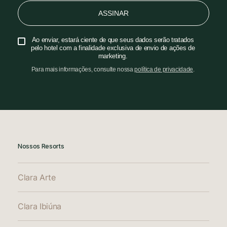
ASSINAR
Ao enviar, estará ciente de que seus dados serão tratados
pelo hotel com a finalidade exclusiva de envio de ações de
marketing.
Para mais informações, consulte nossa
política de privacidade
.
Nossos Resorts
Clara Arte
Clara Ibiúna