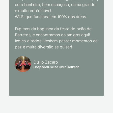
com banheira, bem espaçoso, cama grande
inclusiv
e muito confortável.
Wi-Fi que funciona em 100% das áreas.
Limpeza
passari
Fugimos da bagunça da festa do peão de
enquant
Barretos, e encontramos os amigos aqui!
naturez
Indico a todos, venham passar momentos de
academi
paz e muita diversão se quiser!
delicio
primeir
fechado
Duilio Zacaro
se pude
Hospedou-se no Clara Dourado