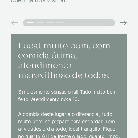
quem já nos visitou.
Local muito bom, com
Melh
comida ótima,
à na
atendimento
conf
maravilhoso de todos.
imp
Simplesmente sensacional! Tudo muito bem
Sem dúv
feito! Atendimento nota 10.
interior
gosto, 
A comida deste lugar é o diferencial, tudo
delicios
muito bom, se prepare para engordar! Tem
Equipe 
atividades o dia todo, local tranquilo. Fiquei
cordial.
no quarto 611 de frente o lago, quanto limpo,
todas a