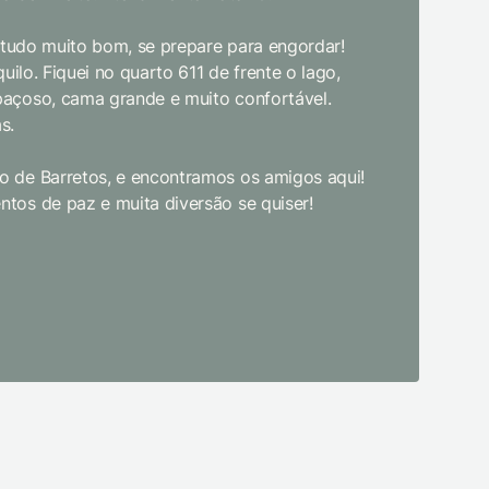
bom gosto
, tudo muito bom, se prepare para engordar!
jantar. E
uilo. Fiquei no quarto 611 de frente o lago,
crianças d
paçoso, cama grande e muito confortável.
s.
Limpeza e
enquanto 
 de Barretos, e encontramos os amigos aqui!
academia 
tos de paz e muita diversão se quiser!
primeira 
pudesse! 