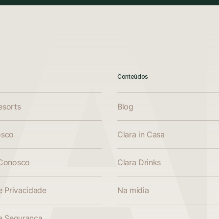
Conteúdos
esorts
Blog
osco
Clara in Casa
 Conosco
Clara Drinks
de Privacidade
Na mídia
de Segurança