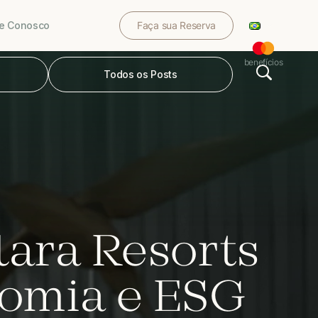
le Conosco
Faça sua Reserva
benefícios
Todos os Posts
lara Resorts
nomia e ESG