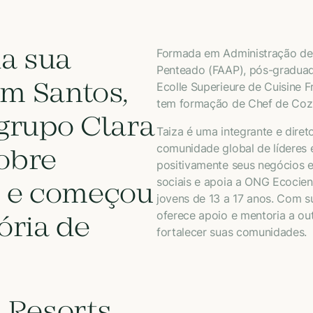
da sua
Formada em Administração de
Penteado (FAAP), pós-graduad
em Santos,
Ecolle Superieure de Cuisine F
tem formação de Chef de Cozi
grupo Clara
Taiza é uma integrante e dire
comunidade global de líderes
obre
positivamente seus negócios e
sociais e apoia a ONG Ecocien
 e começou
jovens de 13 a 17 anos. Com s
oferece apoio e mentoria a ou
tória de
fortalecer suas comunidades.