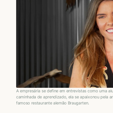
A empresária se define em entrevistas como uma alun
caminhada de aprendizado, ela se apaixonou pela ar
famoso restaurante alemão Braugarten.