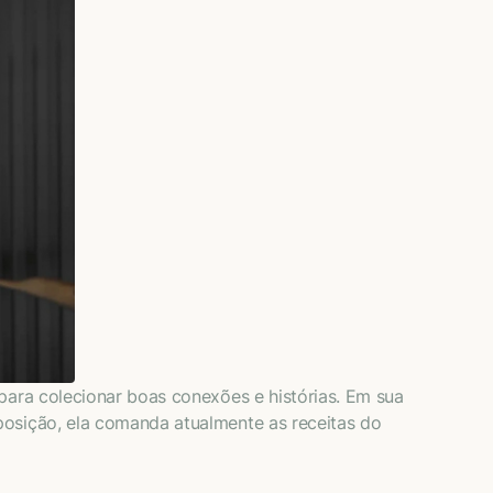
para colecionar boas conexões e histórias. Em sua
posição, ela comanda atualmente as receitas do