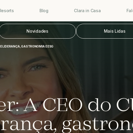
Resorts
Blog
Clara in Casa
Fa
Novidades
Mais Lidas
NE LIDERANÇA, GASTRONOMIA E ESG
er: A CEO do C
erança, gastro