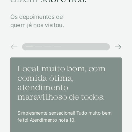
Os depoimentos de
quem já nos visitou.
Local muito bom, com
Melh
comida ótima,
à na
atendimento
conf
maravilhoso de todos.
imp
Simplesmente sensacional! Tudo muito bem
Sem dúv
feito! Atendimento nota 10.
interior
gosto, 