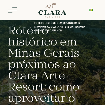
ROTEIRO HISTÓRICO EM MINAS GERAIS
Roteiro
PRÓXIMOS AO CLARA ARTE RESORT: COMO
APROVEITAR O MELHOR
histórico em
Minas Gerais
próximos ao
Clara Arte
Resort: como
aproveitar o