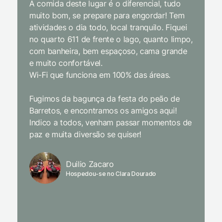
A comida deste lugar é o diferencial, tudo
delicios
muito bom, se prepare para engordar! Tem
Equipe 
atividades o dia todo, local tranquilo. Fiquei
cordial.
no quarto 611 de frente o lago, quanto limpo,
todas a
com banheira, bem espaçoso, cama grande
inclusiv
e muito confortável.
Wi-Fi que funciona em 100% das áreas.
Limpeza
passari
Fugimos da bagunça da festa do peão de
enquant
Barretos, e encontramos os amigos aqui!
naturez
Indico a todos, venham passar momentos de
academi
paz e muita diversão se quiser!
delicio
primeir
fechado
Duilio Zacaro
se pude
Hospedou-se no Clara Dourado