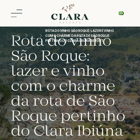
ROTA DO VINHO SÃO ROQUE: LAZER E VINHO
Rota do vinho
COM O CHARME DA ROTA DE SÃO ROQUE
PERTINHO DO CLARA IBIÚNA RESORT
São Roque:
lazer e vinho
com o charme
da rota de São
Roque pertinho
do Clara Ibiúna