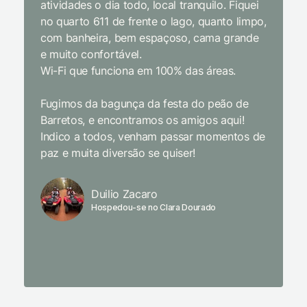
atividades o dia todo, local tranquilo. Fiquei
cordial.
no quarto 611 de frente o lago, quanto limpo,
todas a
com banheira, bem espaçoso, cama grande
inclusiv
e muito confortável.
Wi-Fi que funciona em 100% das áreas.
Limpeza
passari
Fugimos da bagunça da festa do peão de
enquant
Barretos, e encontramos os amigos aqui!
naturez
Indico a todos, venham passar momentos de
academi
paz e muita diversão se quiser!
delicio
primeir
fechado
Duilio Zacaro
se pude
Hospedou-se no Clara Dourado