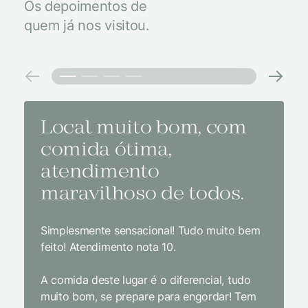
Os depoimentos de
quem já nos visitou.
Local muito bom, com
Melh
comida ótima,
à na
atendimento
conf
maravilhoso de todos.
imp
Simplesmente sensacional! Tudo muito bem
Sem dúv
feito! Atendimento nota 10.
interior
gosto, 
A comida deste lugar é o diferencial, tudo
delicios
muito bom, se prepare para engordar! Tem
Equipe 