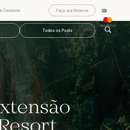
le Conosco
Faça sua Reserva
benefícios
Todos os Posts
extensão
 Resort