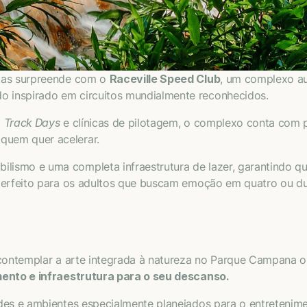
otas surpreende com o
Raceville Speed Club
, um complexo au
 inspirado em circuitos mundialmente reconhecidos.
o
Track Days
e clínicas de pilotagem, o complexo conta com 
quem quer acelerar.
ismo e uma completa infraestrutura de lazer, garantindo qu
 perfeito para os adultos que buscam emoção em quatro ou du
, contemplar a arte integrada à natureza no Parque Campana
ento e infraestrutura para o seu descanso.
des e ambientes especialmente planejados para o entretenime