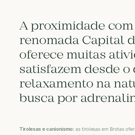
A proximidade com 
renomada Capital d
oferece muitas ativ
satisfazem desde o 
relaxamento na natu
busca por adrenalin
Tirolesas e canionismo:
as tirolesas em Brotas ofe