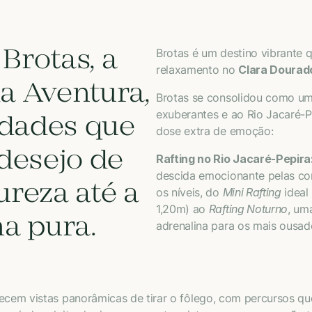
Brotas, a
Brotas é um destino vibrante 
relaxamento no
Clara Dourad
a Aventura,
Brotas se consolidou como um
exuberantes e ao Rio Jacaré-P
idades que
dose extra de emoção:
desejo de
Rafting no Rio Jacaré-Pepira
descida emocionante pelas cor
reza até a
os níveis, do
Mini Rafting
ideal 
1,20m) ao
Rafting Noturno
, um
a pura.
adrenalina para os mais ousad
recem vistas panorâmicas de tirar o fôlego, com percursos q