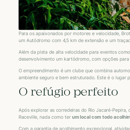
Para os apaixonados por motores e velocidade, Br
um Autódromo com 4,5 km de extensão e um traçado
Além da pista de alta velocidade para eventos com
desenvolvimento um kartódromo, com opções para 
O empreendimento é um clube que combina automobil
ambiente seguro e bem estruturado. Este é o lugar
O refúgio perfeito
Após explorar as corredeiras do Rio Jacaré-Pepira
Raceville, nada como ter
um local com todo acolhim
Com a garantia de acolhimento excepcional, ativida