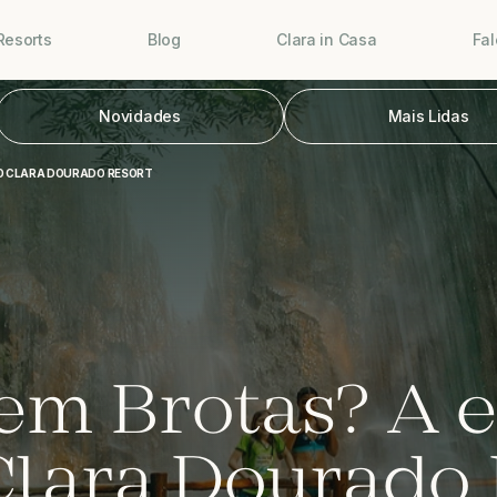
Resorts
Blog
Clara in Casa
Fa
Novidades
Mais Lidas
DO CLARA DOURADO RESORT
 em Brotas? A 
 Clara Dourado