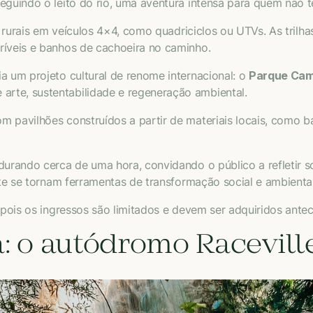
eguindo o leito do rio, uma aventura intensa para quem não t
 rurais em veículos 4×4, como quadriciclos ou UTVs. As tril
ríveis e banhos de cachoeira no caminho.
a um projeto cultural de renome internacional: o
Parque Ca
rte, sustentabilidade e regeneração ambiental.
m pavilhões construídos a partir de materiais locais, como b
durando cerca de uma hora, convidando o público a refletir 
arte se tornam ferramentas de transformação social e ambienta
, pois os ingressos são limitados e devem ser adquiridos an
: o autódromo Racevill