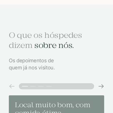
O que os hóspedes
dizem
sobre nós.
Os depoimentos de
quem já nos visitou.
Local muito bom, com
Melh