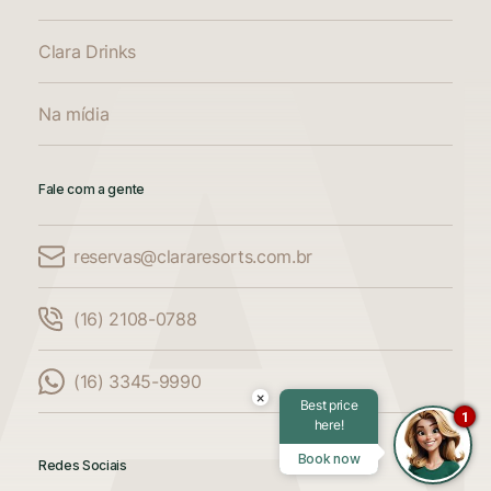
Clara Drinks
Na mídia
Comparar Acomodações
Compare até 3 acomodações
Fale com a gente
reservas@clararesorts.com.br
Adicione mais uma acomodação para
comparar
(16) 2108-0788
Adicione mais uma acomodação para
comparar
(16) 3345-9990
×
Best price
1
here!
Adicione mais uma acomodação para
Book now
Redes Sociais
comparar