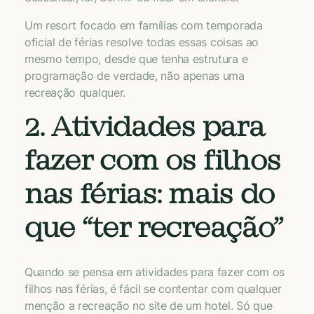
Um resort focado em famílias com temporada
oficial de férias resolve todas essas coisas ao
mesmo tempo, desde que tenha estrutura e
programação de verdade, não apenas uma
recreação qualquer.
2. Atividades para
fazer com os filhos
nas férias: mais do
que “ter recreação”
Quando se pensa em atividades para fazer com os
filhos nas férias, é fácil se contentar com qualquer
menção a recreação no site de um hotel. Só que