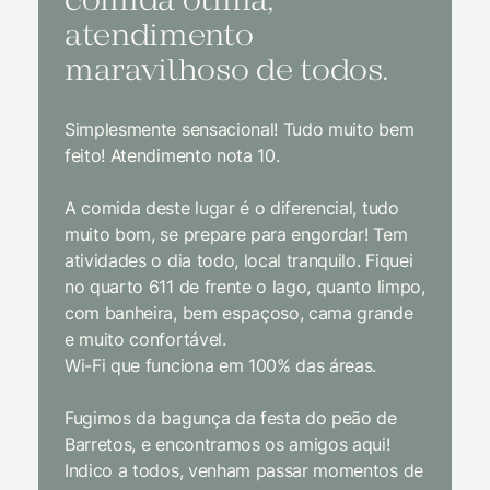
comida ótima,
à na
atendimento
conf
maravilhoso de todos.
imp
Simplesmente sensacional! Tudo muito bem
Sem dúv
feito! Atendimento nota 10.
interior
gosto, 
A comida deste lugar é o diferencial, tudo
delicios
muito bom, se prepare para engordar! Tem
Equipe 
atividades o dia todo, local tranquilo. Fiquei
cordial.
no quarto 611 de frente o lago, quanto limpo,
todas a
com banheira, bem espaçoso, cama grande
inclusiv
e muito confortável.
Wi-Fi que funciona em 100% das áreas.
Limpeza
passari
Fugimos da bagunça da festa do peão de
enquant
Barretos, e encontramos os amigos aqui!
naturez
Indico a todos, venham passar momentos de
academi