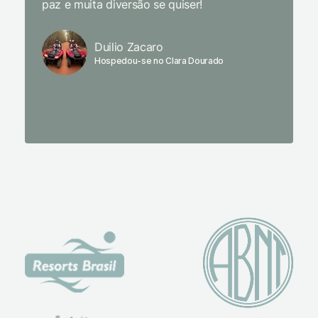
paz e muita diversão se quiser!
delicio
primeir
fechado
Duilio Zacaro
se pude
Hospedou-se no Clara Dourado