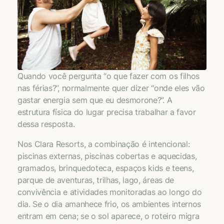
Quando você pergunta “o que fazer com os filhos
nas férias?”, normalmente quer dizer “onde eles vão
gastar energia sem que eu desmorone?”. A
estrutura física do lugar precisa trabalhar a favor
dessa resposta.
Nos Clara Resorts, a combinação é intencional:
piscinas externas, piscinas cobertas e aquecidas,
gramados, brinquedoteca, espaços kids e teens,
parque de aventuras, trilhas, lago, áreas de
convivência e atividades monitoradas ao longo do
dia. Se o dia amanhece frio, os ambientes internos
entram em cena; se o sol aparece, o roteiro migra