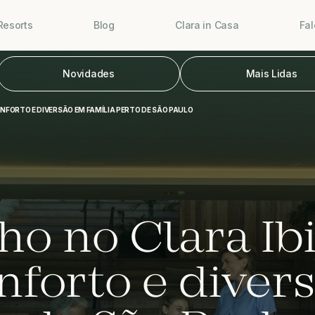
Resorts
Blog
Clara in Casa
Fa
Novidades
Mais Lidas
ONFORTO E DIVERSÃO EM FAMÍLIA PERTO DE SÃO PAULO
lho no Clara Ib
nforto e diver