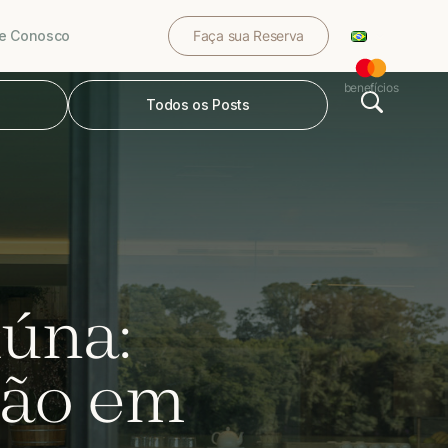
le Conosco
Faça sua Reserva
benefícios
Todos os Posts
iúna:
são em