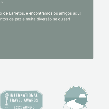
s.
Limpeza e
enquanto 
 de Barretos, e encontramos os amigos aqui!
academia 
tos de paz e muita diversão se quiser!
primeira 
pudesse! 