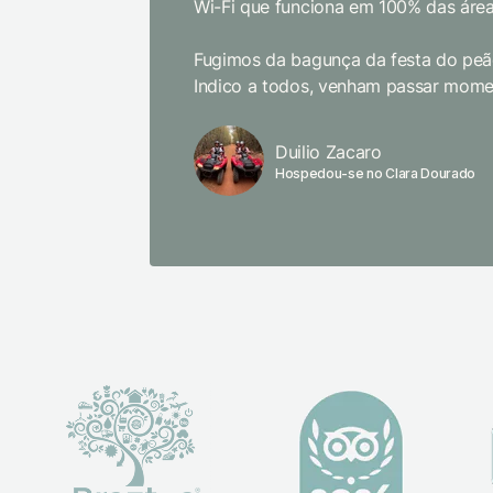
Wi-Fi que funciona em 100% das área
Fugimos da bagunça da festa do peão
Indico a todos, venham passar momen
Duilio Zacaro
Hospedou-se no Clara Dourado