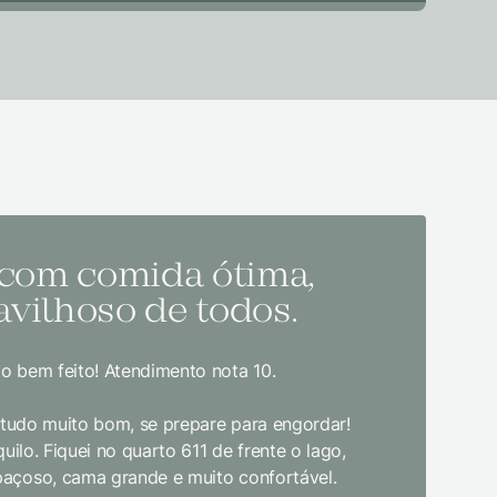
 com comida ótima,
Melh
vilhoso de todos.
todo
o bem feito! Atendimento nota 10.
Sem dúvida
bom gosto
, tudo muito bom, se prepare para engordar!
jantar. E
uilo. Fiquei no quarto 611 de frente o lago,
crianças d
paçoso, cama grande e muito confortável.