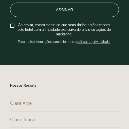
ASSINAR
Ao enviar, estará ciente de que seus dados serão tratados
pelo hotel com a finalidade exclusiva de envio de ações de
marketing.
Para mais informações, consulte nossa
política de privacidade
.
Nossos Resorts
Clara Arte
Clara Ibiúna