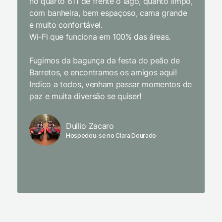
no quarto 611 de frente o lago, quanto limpo,
todas a
com banheira, bem espaçoso, cama grande
inclusiv
e muito confortável.
Wi-Fi que funciona em 100% das áreas.
Limpeza
passari
Fugimos da bagunça da festa do peão de
enquant
Barretos, e encontramos os amigos aqui!
naturez
Indico a todos, venham passar momentos de
academi
paz e muita diversão se quiser!
delicio
primeir
fechado
Duilio Zacaro
se pude
Hospedou-se no Clara Dourado