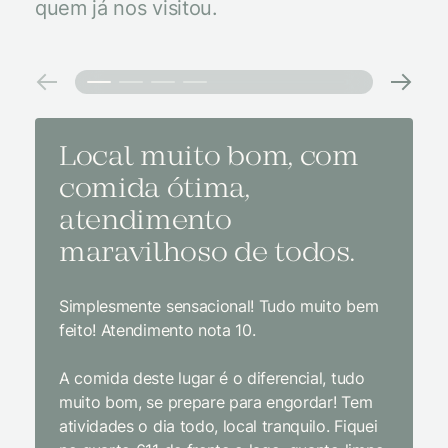
quem já nos visitou.
Local muito bom, com
Melh
comida ótima,
à na
atendimento
conf
maravilhoso de todos.
imp
Simplesmente sensacional! Tudo muito bem
Sem dúv
feito! Atendimento nota 10.
interior
gosto, 
A comida deste lugar é o diferencial, tudo
delicios
muito bom, se prepare para engordar! Tem
Equipe 
atividades o dia todo, local tranquilo. Fiquei
cordial.