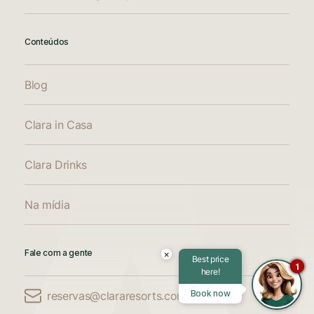
Conteúdos
Blog
Comparar Acomodações
Compare até 3 acomodações
Clara in Casa
Clara Drinks
Adicione mais uma acomodação para
comparar
Na mídia
Adicione mais uma acomodação para
comparar
Fale com a gente
×
Best price
1
here!
Adicione mais uma acomodação para
Book now
reservas@clararesorts.com.br
comparar