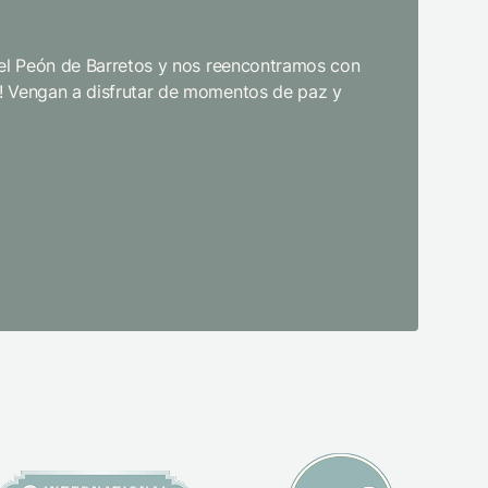
opciones 
del Peón de Barretos y nos reencontramos con
Limpieza 
! Vengan a disfrutar de momentos de paz y
mientras e
los sentid
productos
volvería m