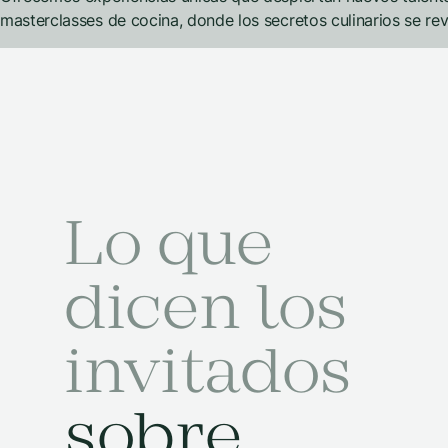
masterclasses de cocina, donde los secretos culinarios se rev
Lo que
dicen los
invitados
sobre