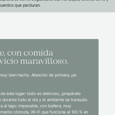
ecuerdos que perduran.
e, con comida
El m
vicio maravilloso.
natu
serv
muy bien hecho. Atención de primera, ¡un
El mejor r
impecabl
de este lugar: todo es delicioso, ¡prepárate
Sin duda, 
 durante todo el día y el ambiente es tranquilo.
infraestru
sta al lago: impecable, con bañera, muy
desde el 
mente cómoda. Wi-Fi que funciona al 100 % en
educado y