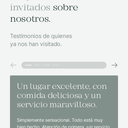
invitados
sobre
nosotros.
Testimonios de quienes
ya nos han visitado.
Un lugar excelente, con
El m
comida deliciosa y un
medi
servicio maravilloso.
con 
y un
Simplemente sensacional. Todo está muy
bien hecho. Atención de primera, ¡un servicio