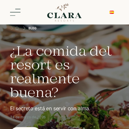
BLOG
El resort es
¿La comida del
adecuado para
resort es
niños o
realmente
personas
buena?
mayores?
El secreto está en servir con alma.
El secreto está en el arte de recibir.
24 de marzo de 2026
24 de marzo de 2026