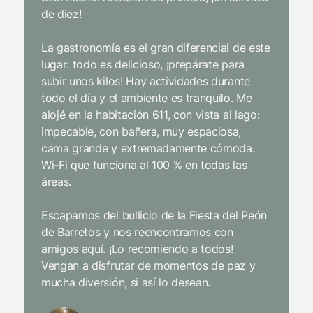
El mejor
de diez!
con tod
impecab
La gastronomía es el gran diferencial de este
Sin duda
lugar: todo es delicioso, ¡prepárate para
interior
subir unos kilos! Hay actividades durante
infraest
todo el día y el ambiente es tranquilo. Me
gastron
alojé en la habitación 611, con vista al lago:
desde e
impecable, con bañera, muy espaciosa,
extrema
cama grande y extremadamente cómoda.
y cordia
Wi-Fi que funciona al 100 % en todas las
niños d
áreas.
entrete
incluso 
Escapamos del bullicio de la Fiesta del Peón
de Barretos y nos reencontramos con
Limpiez
amigos aquí. ¡Lo recomiendo a todos!
pajarito
Vengan a disfrutar de momentos de paz y
mientra
mucha diversión, si así lo desean.
y el enc
sentidos