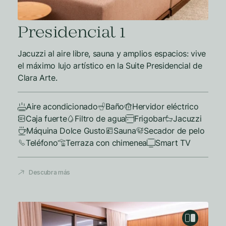
Presidencial 1
Jacuzzi al aire libre, sauna y amplios espacios: vive
el máximo lujo artístico en la Suite Presidencial de
Clara Arte.
Aire acondicionado
Baño
Hervidor eléctrico
Caja fuerte
Filtro de agua
Frigobar
Jacuzzi
Máquina Dolce Gusto
Sauna
Secador de pelo
Teléfono
Terraza con chimenea
Smart TV
Descubra más