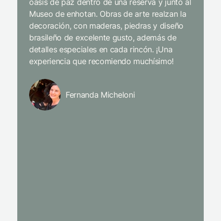
oasis de paz dentro de una reserva y junto al
bien hec
Museo de enhotan. Obras de arte realzan la
de diez!
decoración, con maderas, piedras y diseño
brasileño de excelente gusto, además de
La gastr
detalles especiales en cada rincón. ¡Una
lugar: t
experiencia que recomiendo muchísimo!
subir un
todo el 
alojé en
Fernanda Micheloni
impecab
cama g
Wi-Fi qu
áreas.
Escapamo
de Barr
amigos 
Vengan 
mucha di