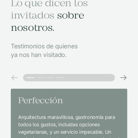
Lo que dicen los
invitados
sobre
nosotros.
Testimonios de quienes
ya nos han visitado.
Perfección
Un l
comi
Arquitectura maravillosa, gastronomía para
serv
todos los gustos, incluidas opciones
vegetarianas, y un servicio impecable. Un
Simplem