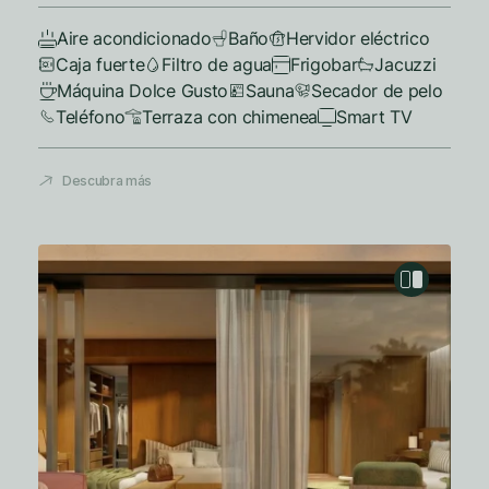
Aire acondicionado
Baño
Hervidor eléctrico
Caja fuerte
Filtro de agua
Frigobar
Jacuzzi
Máquina Dolce Gusto
Sauna
Secador de pelo
Teléfono
Terraza con chimenea
Smart TV
Descubra más