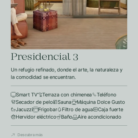
Presidencial 3
Un refugio refinado, donde el arte, la naturaleza y
la comodidad se encuentran.
Smart TV
Terraza con chimenea
Teléfono
Secador de pelo
Sauna
Máquina Dolce Gusto
Jacuzzi
Frigobar
Filtro de agua
Caja fuerte
Hervidor eléctrico
Baño
Aire acondicionado
Descubra más