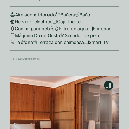
Aire acondicionado
Bañera
Baño
Hervidor eléctrico
Caja fuerte
Cocina para bebés
Filtro de agua
Frigobar
Máquina Dolce Gusto
Secador de pelo
Teléfono
Terraza con chimenea
Smart TV
Descubra más