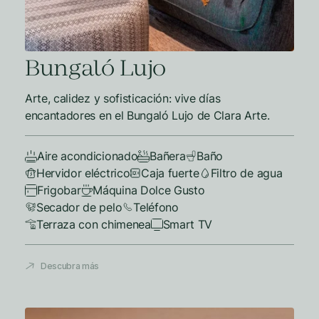
Bungaló Lujo
Arte, calidez y sofisticación: vive días
encantadores en el Bungaló Lujo de Clara Arte.
Aire acondicionado
Bañera
Baño
Hervidor eléctrico
Caja fuerte
Filtro de agua
Frigobar
Máquina Dolce Gusto
Secador de pelo
Teléfono
Terraza con chimenea
Smart TV
Descubra más