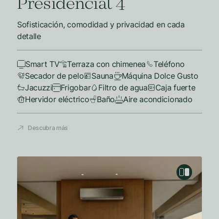
Presidencial 4
Sofisticación, comodidad y privacidad en cada
detalle
Smart TV
Terraza con chimenea
Teléfono
Secador de pelo
Sauna
Máquina Dolce Gusto
Jacuzzi
Frigobar
Filtro de agua
Caja fuerte
Hervidor eléctrico
Baño
Aire acondicionado
Descubra más