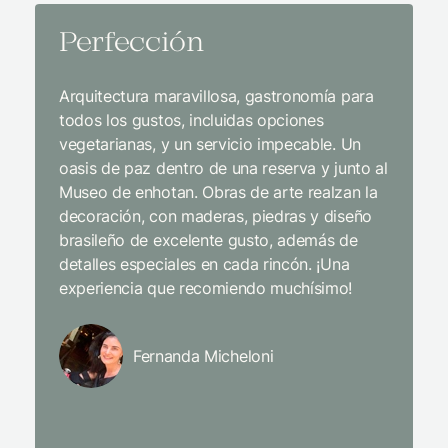
Perfección
Un l
comi
Arquitectura maravillosa, gastronomía para
serv
todos los gustos, incluidas opciones
vegetarianas, y un servicio impecable. Un
Simplem
oasis de paz dentro de una reserva y junto al
bien hec
Museo de enhotan. Obras de arte realzan la
de diez!
decoración, con maderas, piedras y diseño
brasileño de excelente gusto, además de
La gastr
detalles especiales en cada rincón. ¡Una
lugar: t
experiencia que recomiendo muchísimo!
subir un
todo el 
alojé en
Fernanda Micheloni
impecab
cama g
Wi-Fi qu