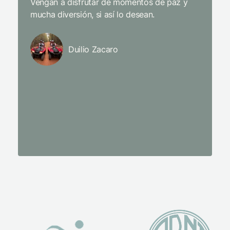
Vengan a disfrutar de momentos de paz y
mientra
mucha diversión, si así lo desean.
y el enc
sentidos
y trata
Duilio Zacaro
L’Occit
con los 
todas l
perfect