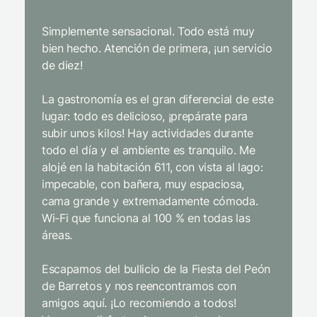
y un
Simplemente sensacional. Todo está muy
bien hecho. Atención de primera, ¡un servicio
El mejor
de diez!
con tod
impecab
La gastronomía es el gran diferencial de este
Sin duda
lugar: todo es delicioso, ¡prepárate para
interior
subir unos kilos! Hay actividades durante
infraest
todo el día y el ambiente es tranquilo. Me
gastron
alojé en la habitación 611, con vista al lago:
desde e
impecable, con bañera, muy espaciosa,
extrema
cama grande y extremadamente cómoda.
y cordia
Wi-Fi que funciona al 100 % en todas las
niños d
áreas.
entrete
incluso 
Escapamos del bullicio de la Fiesta del Peón
de Barretos y nos reencontramos con
Limpiez
amigos aquí. ¡Lo recomiendo a todos!
pajarito