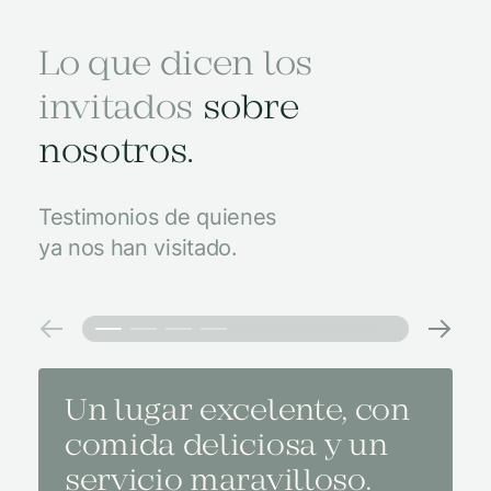
Lo que dicen los
invitados
sobre
nosotros.
Testimonios de quienes
ya nos han visitado.
Un lugar excelente, con
El m
comida deliciosa y un
medi
servicio maravilloso.
con 