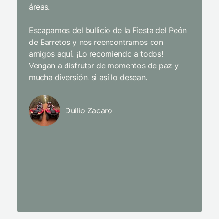
áreas.
entrete
incluso 
Escapamos del bullicio de la Fiesta del Peón
de Barretos y nos reencontramos con
Limpiez
amigos aquí. ¡Lo recomiendo a todos!
pajarito
Vengan a disfrutar de momentos de paz y
mientra
mucha diversión, si así lo desean.
y el enc
sentidos
y trata
Duilio Zacaro
L’Occit
con los 
todas l
perfect