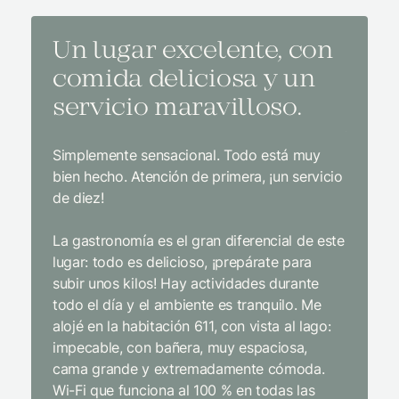
Un lugar excelente, con
El m
comida deliciosa y un
medi
servicio maravilloso.
con 
y un
Simplemente sensacional. Todo está muy
bien hecho. Atención de primera, ¡un servicio
El mejor
de diez!
con tod
impecab
La gastronomía es el gran diferencial de este
Sin duda
lugar: todo es delicioso, ¡prepárate para
interior
subir unos kilos! Hay actividades durante
infraest
todo el día y el ambiente es tranquilo. Me
gastron
alojé en la habitación 611, con vista al lago:
desde e
impecable, con bañera, muy espaciosa,
extrema
cama grande y extremadamente cómoda.
y cordia
Wi-Fi que funciona al 100 % en todas las
niños d