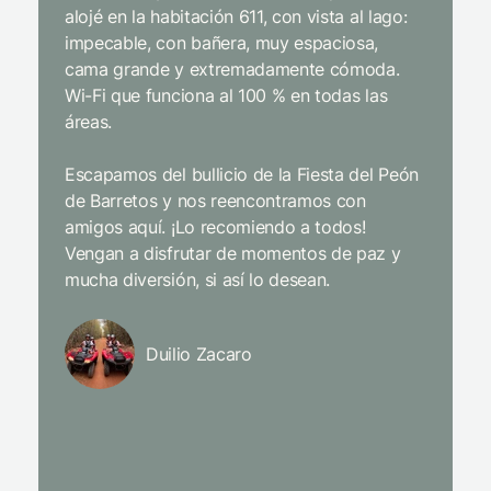
alojé en la habitación 611, con vista al lago:
desde e
impecable, con bañera, muy espaciosa,
extrema
cama grande y extremadamente cómoda.
y cordia
Wi-Fi que funciona al 100 % en todas las
niños d
áreas.
entrete
incluso 
Escapamos del bullicio de la Fiesta del Peón
de Barretos y nos reencontramos con
Limpiez
amigos aquí. ¡Lo recomiendo a todos!
pajarito
Vengan a disfrutar de momentos de paz y
mientra
mucha diversión, si así lo desean.
y el enc
sentidos
y trata
Duilio Zacaro
L’Occit
con los 
todas l
perfect