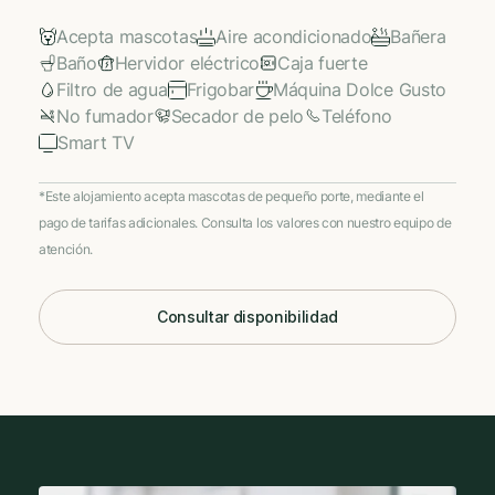
Acepta mascotas
Aire acondicionado
Bañera
Baño
Hervidor eléctrico
Caja fuerte
Filtro de agua
Frigobar
Máquina Dolce Gusto
No fumador
Secador de pelo
Teléfono
Smart TV
*Este alojamiento acepta mascotas de pequeño porte, mediante el
pago de tarifas adicionales. Consulta los valores con nuestro equipo de
atención.
Consultar disponibilidad