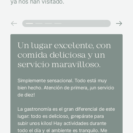
ya nos han visitado.
Un lugar excelente, con
El m
comida deliciosa y un
medi
servicio maravilloso.
con 
y un
Simplemente sensacional. Todo está muy
bien hecho. Atención de primera, ¡un servicio
El mejor
de diez!
con tod
impecab
La gastronomía es el gran diferencial de este
Sin duda
lugar: todo es delicioso, ¡prepárate para
interior
subir unos kilos! Hay actividades durante
infraest
todo el día y el ambiente es tranquilo. Me
gastron