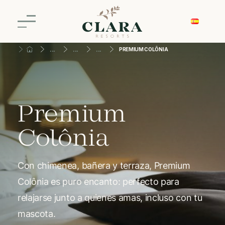
PREMIUM COLÔNIA
Premium
Colônia
Con chimenea, bañera y terraza, Premium
Colônia es puro encanto: perfecto para
relajarse junto a quienes amas, incluso con tu
mascota.