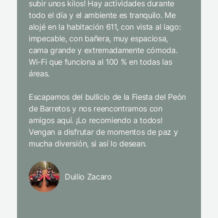
subir unos kilos! Hay actividades durante
infraest
todo el día y el ambiente es tranquilo. Me
gastron
alojé en la habitación 611, con vista al lago:
desde e
impecable, con bañera, muy espaciosa,
extrema
cama grande y extremadamente cómoda.
y cordia
Wi-Fi que funciona al 100 % en todas las
niños d
áreas.
entrete
incluso 
Escapamos del bullicio de la Fiesta del Peón
de Barretos y nos reencontramos con
Limpiez
amigos aquí. ¡Lo recomiendo a todos!
pajarito
Vengan a disfrutar de momentos de paz y
mientra
mucha diversión, si así lo desean.
y el enc
sentidos
y trata
Duilio Zacaro
L’Occit
con los 
todas l
perfect