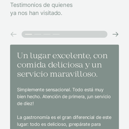
Testimonios de quienes
ya nos han visitado.
Un lugar excelente, con
El m
comida deliciosa y un
medi
servicio maravilloso.
con 
y un
Simplemente sensacional. Todo está muy
bien hecho. Atención de primera, ¡un servicio
El mejor
de diez!
con tod
impecab
La gastronomía es el gran diferencial de este
Sin duda
lugar: todo es delicioso, ¡prepárate para
interior