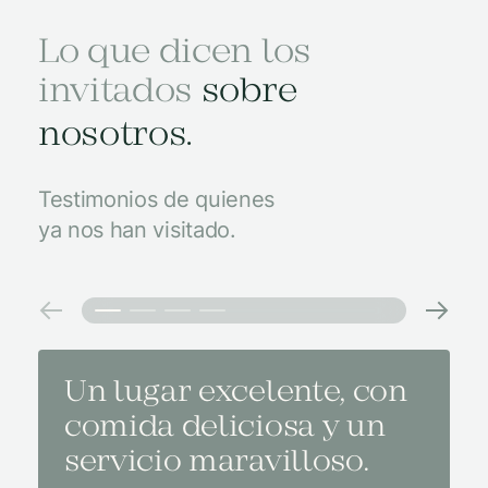
Lo que dicen los
invitados
sobre
nosotros.
Testimonios de quienes
ya nos han visitado.
Un lugar excelente, con
El m
comida deliciosa y un
medi
servicio maravilloso.
con 