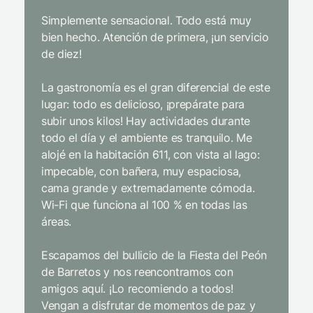
y un
Simplemente sensacional. Todo está muy
bien hecho. Atención de primera, ¡un servicio
El mejor
de diez!
con tod
impecab
La gastronomía es el gran diferencial de este
Sin duda
lugar: todo es delicioso, ¡prepárate para
interior
subir unos kilos! Hay actividades durante
infraest
todo el día y el ambiente es tranquilo. Me
gastron
alojé en la habitación 611, con vista al lago:
desde e
impecable, con bañera, muy espaciosa,
extrema
cama grande y extremadamente cómoda.
y cordia
Wi-Fi que funciona al 100 % en todas las
niños d
áreas.
entrete
incluso 
Escapamos del bullicio de la Fiesta del Peón
de Barretos y nos reencontramos con
Limpiez
amigos aquí. ¡Lo recomiendo a todos!
pajarito
Vengan a disfrutar de momentos de paz y
mientra