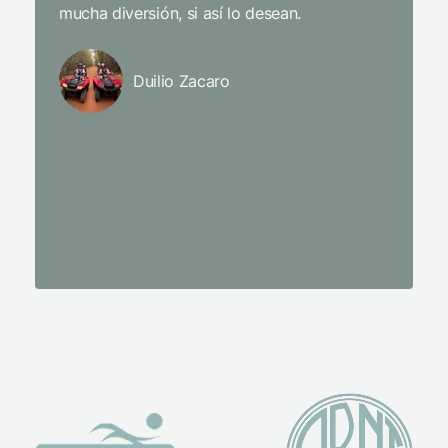
mucha diversión, si así lo desean.
y el enc
sentidos
y trata
Duilio Zacaro
L’Occit
con los 
todas l
perfect